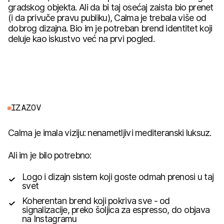
gradskog objekta. Ali da bi taj osećaj zaista bio prenet
(i da privuče pravu publiku), Calma je trebala više od
dobrog dizajna. Bio im je potreban brend identitet koji
deluje kao iskustvo već na prvi pogled.
I
Z
A
Z
O
V
Calma je imala viziju: nenametljivi mediteranski luksuz.
Ali im je bilo potrebno:
Logo i dizajn sistem koji goste odmah prenosi u taj
svet
Koherentan brend koji pokriva sve - od
signalizacije, preko šoljica za espresso, do objava
na Instagramu