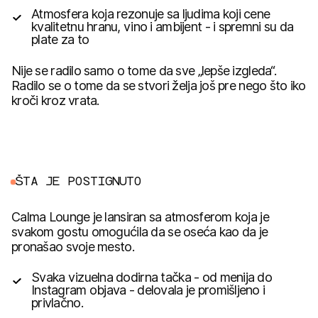
Atmosfera koja rezonuje sa ljudima koji cene
kvalitetnu hranu, vino i ambijent - i spremni su da
plate za to
Nije se radilo samo o tome da sve „lepše izgleda“.
Radilo se o tome da se stvori želja još pre nego što iko
kroči kroz vrata.
Š
T
A
J
E
P
O
S
T
I
G
N
U
T
O
Calma Lounge je lansiran sa atmosferom koja je
svakom gostu omogućila da se oseća kao da je
pronašao svoje mesto.
Svaka vizuelna dodirna tačka - od menija do
Instagram objava - delovala je promišljeno i
privlačno.