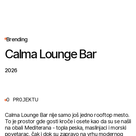
B
r
e
n
d
i
n
g
Calma Lounge Bar
2026
O
P
R
O
J
E
K
T
U
Calma Lounge Bar nije samo još jedno rooftop mesto.
To je prostor gde gosti kroče i osete kao da su se našli
na obali Mediterana - topla peska, maslinjaci i morski
povetarac, čak i dok su zapravo na vrhu modernog