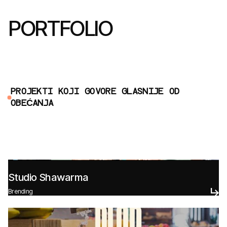
PORTFOLIO
P
R
O
J
E
K
T
I
K
O
J
I
G
O
V
O
R
E
G
L
A
S
N
I
J
E
O
D
O
B
E
Ć
A
N
J
A
Studio Shawarma
Brending