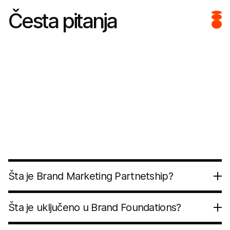
Česta pitanja
Da li radite isključivo sa hospitality
brendovima?
Hospitality je oblast u kojoj imamo najdublje
iskustvo, ali radimo i sa lifestyle, wellness,
beauty i experience-driven brendovima koji
razumeju vrednost percepcije, zajednice i
dugoročnog rasta.
Šta je Brand Marketing Partnetship?
Šta je uključeno u Brand Foundations?