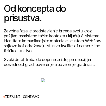
Od koncepta do
prisustva.
Završna faza je predstavljanje brenda svetu kroz
pažljivo osmišljene tačke kontakta uključujući sisteme
identiteta komunikacijske materijale i custom Webflow
sajtove koji odražavaju isti nivo kvaliteta i namere kao
fizičko iskustvo.
Svaki detalj treba da doprinese istoj percepciji jer
doslednost gradi poverenje a poverenje gradi rast.
I
D
E
A
L
N
I
O
S
N
I
V
A
Č