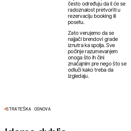
često određuju da li će se
radoznalost pretvoriti u
rezervaciju booking ili
posetu.
Zato verujemo da se
najjači brendovi grade
iznutra ka spolja. Sve
počinje razumevanjem
onoga što ih čini
značajnim pre nego što se
odluči kako treba da
izgledaju.
S
T
R
A
T
E
Š
K
A
O
S
N
O
V
A