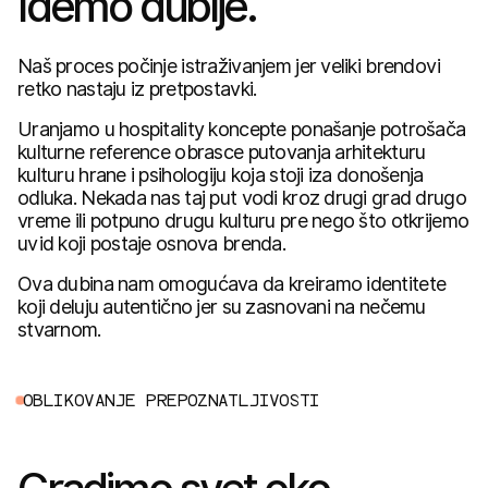
Idemo dublje.
Naš proces počinje istraživanjem jer veliki brendovi
retko nastaju iz pretpostavki.
Uranjamo u hospitality koncepte ponašanje potrošača
kulturne reference obrasce putovanja arhitekturu
kulturu hrane i psihologiju koja stoji iza donošenja
odluka. Nekada nas taj put vodi kroz drugi grad drugo
vreme ili potpuno drugu kulturu pre nego što otkrijemo
uvid koji postaje osnova brenda.
Ova dubina nam omogućava da kreiramo identitete
koji deluju autentično jer su zasnovani na nečemu
stvarnom.
O
B
L
I
K
O
V
A
N
J
E
P
R
E
P
O
Z
N
A
T
L
J
I
V
O
S
T
I