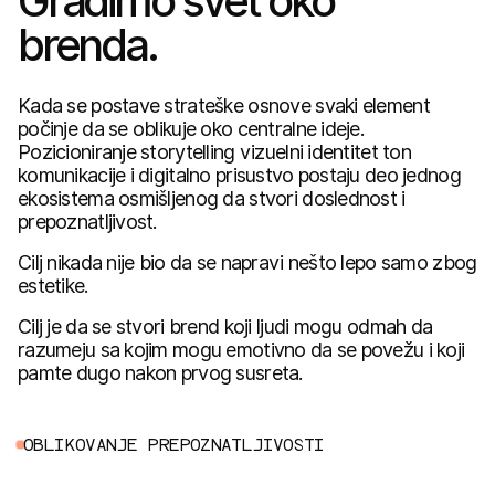
Gradimo svet oko
brenda.
Kada se postave strateške osnove svaki element
počinje da se oblikuje oko centralne ideje.
Pozicioniranje storytelling vizuelni identitet ton
komunikacije i digitalno prisustvo postaju deo jednog
ekosistema osmišljenog da stvori doslednost i
prepoznatljivost.
Cilj nikada nije bio da se napravi nešto lepo samo zbog
estetike.
Cilj je da se stvori brend koji ljudi mogu odmah da
razumeju sa kojim mogu emotivno da se povežu i koji
pamte dugo nakon prvog susreta.
O
B
L
I
K
O
V
A
N
J
E
P
R
E
P
O
Z
N
A
T
L
J
I
V
O
S
T
I