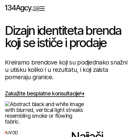
SR
Dizajn identiteta brenda
koji se ističe i prodaje
Kreiramo brendove koji su podjednako snažni
u utisku koliko i u rezultatu, i koji zaista
pomeraju granice.
Zakažite besplatne konsultacije
Najjači
U
V
O
D