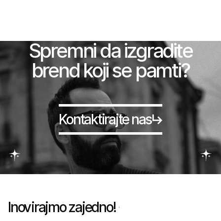
Spremni da izgradite
brend koji se pamti?
Kontaktirajte nas
Inovirajmo zajedno!