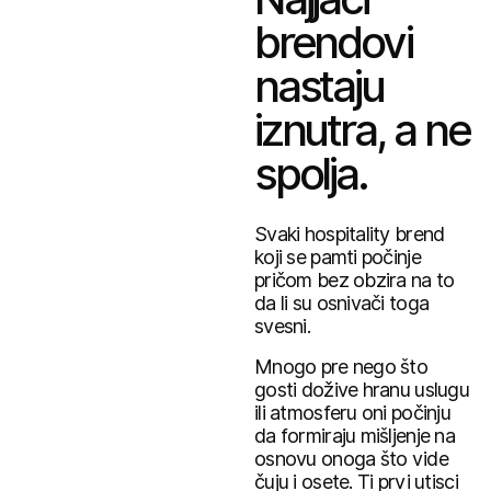
brendovi
nastaju
iznutra, a ne
spolja.
Svaki hospitality brend
koji se pamti počinje
pričom bez obzira na to
da li su osnivači toga
svesni.
Mnogo pre nego što
gosti dožive hranu uslugu
ili atmosferu oni počinju
da formiraju mišljenje na
osnovu onoga što vide
čuju i osete. Ti prvi utisci