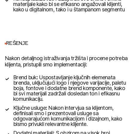
materijale kako bi se efikasno angažovali klijenti,
kako u digitalnom, tako i u štampanom segmentu
R
E
Š
E
N
J
E
Nakon detaljnog istraživanja tržišta i procene potreba
klijenta, pristupili smo implementaciji:
Brend
buk
:
Uspostavljanje ključnih elemenata
brenda, uključujući logo i njegove varijacije, paletu
boja, fontove i dodatne brend komponente, kako
bi svi materijali zadržali dosledan ton i efikasnu
komunikaciju.
Ključne usluge
:
Nakon intervjua sa klijentom,
definisali smo i prezentovali usluge sa
odgovarajućom komunikacijom i dizajnom, kako
bismo privukli relevantne klijente.
Dodatni materijali: S obzirom na visok broj