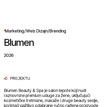
M
a
r
k
e
t
i
n
g
/
W
e
b
D
i
z
a
j
n
/
B
r
e
n
d
i
n
g
Blumen
2026
O
P
R
O
J
E
K
T
U
Blumen Beauty & Spa je salon lepote koji nudi
raznovrsne premium usluge za žene, uključujući
kozmetičke tretmane, masaže i druge beauty sesije,
koristeći pažljivo odabrane ručno rađene proizvode