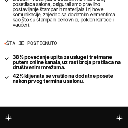
posetilaca salona, osigurali smo pravilno
postavljanje štampanih materijala i njihove
komunikacije, zajedno sa dodatnim elementima
kao što su štampani cenovnici, poklon kartice i
vaučeri.
Š
T
A
J
E
P
O
S
T
I
G
N
U
T
O
38% povećanje upita za usluge i tretmane
putem online kanala, uz rast broja pratilaca na
društvenim mrežama.
42% klijenata se vratilo na dodatne posete
nakon prvog termina u salonu.