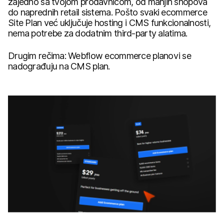
zajedno sa tvojom prodavnicom, od manjih shopova
do naprednih retail sistema. Pošto svaki ecommerce
Site Plan već uključuje hosting i CMS funkcionalnosti,
nema potrebe za dodatnim third-party alatima.
Drugim rečima: Webflow ecommerce planovi se
nadograđuju na CMS plan.