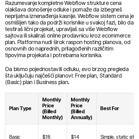
Razumevanje kompletne Webflow strukture cena
olakšava donošenje odluke i pomaže da izbegneš
neprijatna iznenađenja kasnije. Webflow sistem cena je
osmišljen tako da podrži korisnike u svakoj fazi, bilo da
testiraš lični projekat, upravljaš sa više Webflow
sajtova ili skaliraš online prodavnicu kroz ecommerce
plan. Platforma nudi širok raspon hosting planova, od
osnovnih do naprednih, prilagođenih različitim
tipovima projekata i potrebama korisnika.
Da bismo pojednostavili odluku, evo brzog pregleda
šta uključuju najčešći planovi: Free plan, Standard
(Basic) plan i Business plan
.
Monthly
Monthly
Price
Price
Plan Type
Best For
(Billed
(Billed
Monthly)
Annually)
Basic
$18
$14
Simple, static site