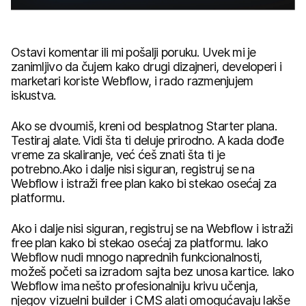
Ostavi komentar ili mi pošalji poruku. Uvek mi je
zanimljivo da čujem kako drugi dizajneri, developeri i
marketari koriste Webflow, i rado razmenjujem
iskustva.
Ako se dvoumiš, kreni od besplatnog Starter plana.
Testiraj alate. Vidi šta ti deluje prirodno. A kada dođe
vreme za skaliranje, već ćeš znati šta ti je
potrebno.Ako i dalje nisi siguran, registruj se na
Webflow i istraži free plan kako bi stekao osećaj za
platformu.
Ako i dalje nisi siguran, registruj se na Webflow i istraži
free plan kako bi stekao osećaj za platformu. Iako
Webflow nudi mnogo naprednih funkcionalnosti,
možeš početi sa izradom sajta bez unosa kartice. Iako
Webflow ima nešto profesionalniju krivu učenja,
njegov vizuelni builder i CMS alati omogućavaju lakše