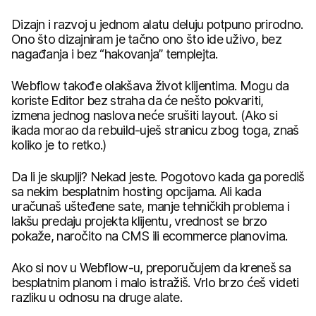
Dizajn i razvoj u jednom alatu deluju potpuno prirodno.
Ono što dizajniram je tačno ono što ide uživo, bez
nagađanja i bez “hakovanja” templejta.
Webflow takođe olakšava život klijentima. Mogu da
koriste Editor bez straha da će nešto pokvariti,
izmena jednog naslova neće srušiti layout. (Ako si
ikada morao da rebuild-uješ stranicu zbog toga, znaš
koliko je to retko.)
Da li je skuplji? Nekad jeste. Pogotovo kada ga porediš
sa nekim besplatnim hosting opcijama. Ali kada
uračunaš ušteđene sate, manje tehničkih problema i
lakšu predaju projekta klijentu, vrednost se brzo
pokaže, naročito na CMS ili ecommerce planovima.
Ako si nov u Webflow-u, preporučujem da kreneš sa
besplatnim planom i malo istražiš. Vrlo brzo ćeš videti
razliku u odnosu na druge alate.