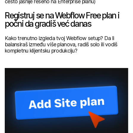
često jasnije rešeno na Enterprise planu)
Registruj se na Webflow Free plan i
počni da gradiš već danas
Kako trenutno izgleda tvoj Webflow setup? Da li
balansiraš između više planova, radiš solo ili vodiš
kompletnu klijentsku produkciju?