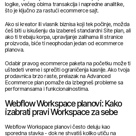
logike, većeg obima transakcija i napredne analitike,
što je ključno za rastući ecommerce sajt.
Ako si kreator ili vlasnik biznisa koji tek počinje, možda
ćeš biti u iskušenju da izabereš standardni Site plan, ali
ako ti trebaju korpa, upravljanje zalihama ili stranice
proizvoda, biće ti neophodan jedan od ecommerce
planova.
Odabir pravog ecommerce paketa na početku može ti
uštedeti vreme i sprečiti ograničenja kasnije. Ako tvoja
prodavnica brzo raste, prelazak na Advanced
Ecommerce plan pomaže da izbegneš probleme sa
performansama i funkcionalnostima.
Webflow Workspace planovi: Kako
izabrati pravi Workspace za sebe
Webflow Workspace planovi često deluju kao
sporedna stavka - dok ne shvatiš koliko utiču na