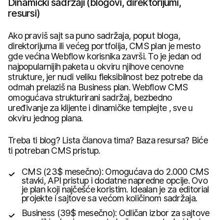
Dinamički sadržaji (blogovi, direktorijumi,
resursi)
Ako praviš sajt sa puno sadržaja, poput bloga,
direktorijuma ili većeg portfolija, CMS plan je mesto
gde većina Webflow korisnika završi. To je jedan od
najpopularnijih paketa u okviru njihove cenovne
strukture, jer nudi veliku fleksibilnost bez potrebe da
odmah prelaziš na Business plan. Webflow CMS
omogućava strukturirani sadržaj, bezbedno
uređivanje za klijente i dinamičke templejte , sve u
okviru jednog plana.
Treba ti blog? Lista članova tima? Baza resursa? Biće
ti potreban CMS pristup.
CMS (23$ mesečno): Omogućava do 2.000 CMS
stavki, API pristup i dodatne napredne opcije. Ovo
je plan koji najčešće koristim. Idealan je za editorial
projekte i sajtove sa većom količinom sadržaja.
Business (39$ mesečno): Odličan izbor za sajtove