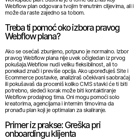
Webflow plan odgovara tvojim trenutnim ciljevima, ali i
može da raste zajedno sa tobom.
Treba ti pomoć oko izbora pravog
Webflow plana?
Ako se osećaš zbunjeno, potpuno je normalno. Izbor
pravog Webflow plana nije uvek očigledan iz prvog
pokušaja.Webflow nudi veliku fleksibilnost, ali to
ponekad znači i previše opcija. Ako upoređuješ Site i
Ecommerce postavke, analiziraš očekivani saobraćaj
ili pokušavaš da proceniš koliko CMS stavki će ti biti
potrebno, sledeći korak može biti kontaktiranje
Webflow prodajnog tima. Oni mogu pomoći solo
kreatorima, agencijama i internim timovima da
pronađu plan koji je optimalan za skaliranje.
Primer iz prakse: Greška pri
onboardingu klijenta