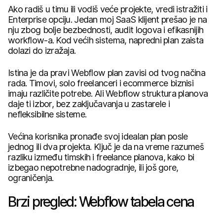
Ako radiš u timu ili vodiš veće projekte, vredi istražiti i
Enterprise opciju. Jedan moj SaaS klijent prešao je na
nju zbog bolje bezbednosti, audit logova i efikasnijih
workflow-a. Kod većih sistema, napredni plan zaista
dolazi do izražaja.
Istina je da pravi Webflow plan zavisi od tvog načina
rada. Timovi, solo freelanceri i ecommerce biznisi
imaju različite potrebe. Ali Webflow struktura planova
daje ti izbor, bez zaključavanja u zastarele i
nefleksibilne sisteme.
Većina korisnika pronađe svoj idealan plan posle
jednog ili dva projekta. Ključ je da na vreme razumeš
razliku između timskih i freelance planova, kako bi
izbegao nepotrebne nadogradnje, ili još gore,
ograničenja.
Brzi pregled: Webflow tabela cena