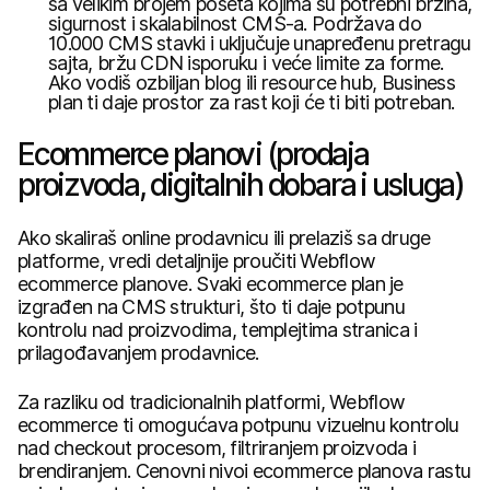
sa velikim brojem poseta kojima su potrebni brzina,
sigurnost i skalabilnost CMS-a. Podržava do
10.000 CMS stavki i uključuje unapređenu pretragu
sajta, bržu CDN isporuku i veće limite za forme.
Ako vodiš ozbiljan blog ili resource hub, Business
plan ti daje prostor za rast koji će ti biti potreban.
Ecommerce planovi (prodaja
proizvoda, digitalnih dobara i usluga)
Ako skaliraš online prodavnicu ili prelaziš sa druge
platforme, vredi detaljnije proučiti Webflow
ecommerce planove. Svaki ecommerce plan je
izgrađen na CMS strukturi, što ti daje potpunu
kontrolu nad proizvodima, templejtima stranica i
prilagođavanjem prodavnice.
Za razliku od tradicionalnih platformi, Webflow
ecommerce ti omogućava potpunu vizuelnu kontrolu
nad checkout procesom, filtriranjem proizvoda i
brendiranjem. Cenovni nivoi ecommerce planova rastu