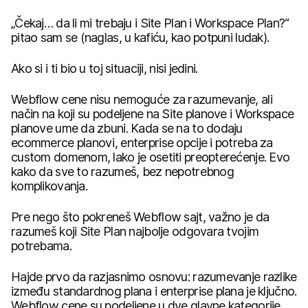
„Čekaj… da li mi trebaju i Site Plan i Workspace Plan?“
pitao sam se (naglas, u kafiću, kao potpuni ludak).
Ako si i ti bio u toj situaciji, nisi jedini.
Webflow cene nisu nemoguće za razumevanje, ali
način na koji su podeljene na Site planove i Workspace
planove ume da zbuni. Kada se na to dodaju
ecommerce planovi, enterprise opcije i potreba za
custom domenom, lako je osetiti preopterećenje. Evo
kako da sve to razumeš, bez nepotrebnog
komplikovanja.
Pre nego što pokreneš Webflow sajt, važno je da
razumeš koji Site Plan najbolje odgovara tvojim
potrebama.
Hajde prvo da razjasnimo osnovu: razumevanje razlike
između standardnog plana i enterprise plana je ključno.
Webflow cene su podeljene u dve glavne kategorije.