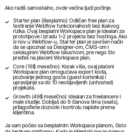
Ako radiš samostalno, ovde većina ljudi počinje.
Starter plan (Besplatno): Odličan free plan za
testiranje Webflow funkcionalnosti bez ikakvog
rizika. Ovaj besplatni Workspace plan je idealan za
prototipove i izradu 1–2 projekta bez hostinga. Ako
si nov u Webflow-u, Starter plan je savršen način
da se upoznaš sa Designer-om, CMS-om i
celokupnim Webflow iskustvom, pre nego što
pređeš na plaćeni Workspace plan.
Core (19$ mesečno): Korak više, ovaj plaćeni
Workspace plan omogućava export koda,
pozivanje jednog gosta (guest korisnika) i
upravljanje sa do 10 neobjavljenih (unhosted)
projekata.
Growth (49$ mesečno): Idealan za freelancere i
male studije. Dobijaš do 9 članova tima (seats),
prilagođene dozvole i kontrolu naplate prema
klijentima.
Ja sam počeo sa besplatnim Workspace planom, čisto
da testiram platformu. Kada je klijentski posao krenuo