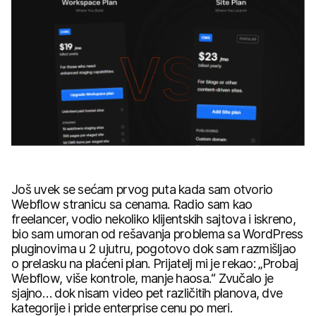
Još uvek se sećam prvog puta kada sam otvorio
Webflow stranicu sa cenama. Radio sam kao
freelancer, vodio nekoliko klijentskih sajtova i iskreno,
bio sam umoran od rešavanja problema sa WordPress
pluginovima u 2 ujutru, pogotovo dok sam razmišljao
o prelasku na plaćeni plan. Prijatelj mi je rekao: „Probaj
Webflow, više kontrole, manje haosa.“ Zvučalo je
sjajno… dok nisam video pet različitih planova, dve
kategorije i pride enterprise cenu po meri.