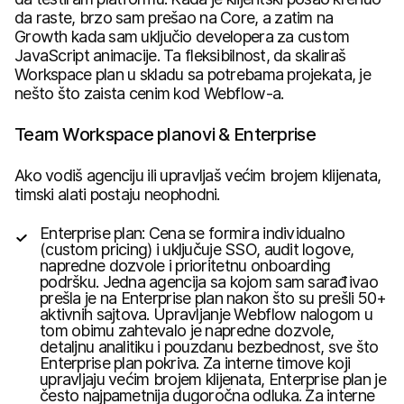
da raste, brzo sam prešao na Core, a zatim na
Growth kada sam uključio developera za custom
JavaScript animacije. Ta fleksibilnost, da skaliraš
Workspace plan u skladu sa potrebama projekata, je
nešto što zaista cenim kod Webflow-a.
Team Workspace planovi & Enterprise
Ako vodiš agenciju ili upravljaš većim brojem klijenata,
timski alati postaju neophodni.
Enterprise plan: Cena se formira individualno
(custom pricing) i uključuje SSO, audit logove,
napredne dozvole i prioritetnu onboarding
podršku. Jedna agencija sa kojom sam sarađivao
prešla je na Enterprise plan nakon što su prešli 50+
aktivnih sajtova. Upravljanje Webflow nalogom u
tom obimu zahtevalo je napredne dozvole,
detaljnu analitiku i pouzdanu bezbednost, sve što
Enterprise plan pokriva. Za interne timove koji
upravljaju većim brojem klijenata, Enterprise plan je
često najpametnija dugoročna odluka. Za interne