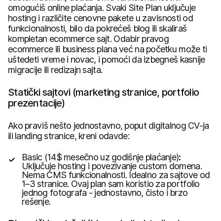
omogućiš online plaćanja. Svaki Site Plan uključuje
hosting i različite cenovne pakete u zavisnosti od
funkcionalnosti, bilo da pokrećeš blog ili skaliraš
kompletan ecommerce sajt. Odabir pravog
ecommerce ili business plana već na početku može ti
uštedeti vreme i novac, i pomoći da izbegneš kasnije
migracije ili redizajn sajta.
Statički sajtovi (marketing stranice, portfolio
prezentacije)
Ako praviš nešto jednostavno, poput digitalnog CV-ja
ili landing stranice, kreni odavde:
Basic (14$ mesečno uz godišnje plaćanje)
:
Uključuje hosting i povezivanje custom domena.
Nema CMS funkcionalnosti. Idealno za sajtove od
1–3 stranice. Ovaj plan sam koristio za portfolio
jednog fotografa - jednostavno, čisto i brzo
rešenje.