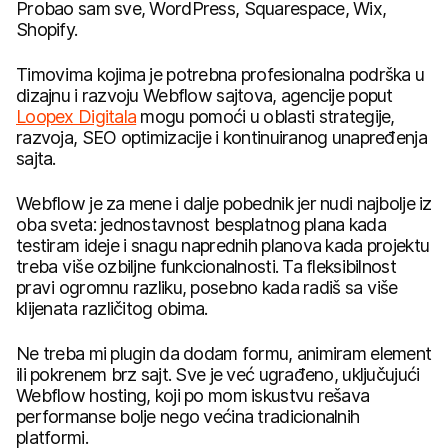
Probao sam sve, WordPress, Squarespace, Wix,
Shopify.
Timovima kojima je potrebna profesionalna podrška u
dizajnu i razvoju Webflow sajtova, agencije poput
Loopex Digitala
mogu pomoći u oblasti strategije,
razvoja, SEO optimizacije i kontinuiranog unapređenja
sajta.
Webflow je za mene i dalje pobednik jer nudi najbolje iz
oba sveta: jednostavnost besplatnog plana kada
testiram ideje i snagu naprednih planova kada projektu
treba više ozbiljne funkcionalnosti. Ta fleksibilnost
pravi ogromnu razliku, posebno kada radiš sa više
klijenata različitog obima.
Ne treba mi plugin da dodam formu, animiram element
ili pokrenem brz sajt. Sve je već ugrađeno, uključujući
Webflow hosting, koji po mom iskustvu rešava
performanse bolje nego većina tradicionalnih
platformi.