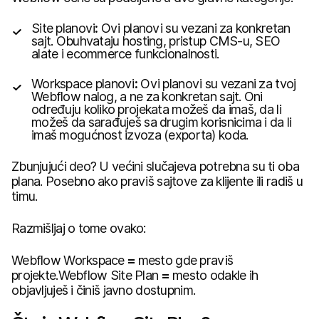
Site planovi
:
Ovi planovi su vezani za konkretan
sajt. Obuhvataju hosting, pristup CMS-u, SEO
alate i ecommerce funkcionalnosti.
Workspace planovi
:
Ovi planovi su vezani za tvoj
Webflow nalog, a ne za konkretan sajt. Oni
određuju koliko projekata možeš da imaš, da li
možeš da sarađuješ sa drugim korisnicima i da li
imaš mogućnost izvoza (exporta) koda.
Zbunjujući deo? U većini slučajeva potrebna su ti oba
plana. Posebno ako praviš sajtove za klijente ili radiš u
timu.
Razmišljaj o tome ovako:
Webflow Workspace
=
mesto gde praviš
projekte.Webflow Site Plan
=
mesto odakle ih
objavljuješ i činiš javno dostupnim.