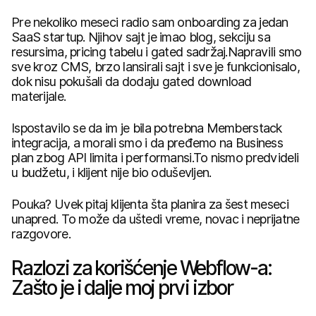
Pre nekoliko meseci radio sam onboarding za jedan
SaaS startup. Njihov sajt je imao blog, sekciju sa
resursima, pricing tabelu i gated sadržaj.Napravili smo
sve kroz CMS, brzo lansirali sajt i sve je funkcionisalo,
dok nisu pokušali da dodaju gated download
materijale.
Ispostavilo se da im je bila potrebna Memberstack
integracija, a morali smo i da pređemo na Business
plan zbog API limita i performansi.To nismo predvideli
u budžetu, i klijent nije bio oduševljen.
Pouka? Uvek pitaj klijenta šta planira za šest meseci
unapred. To može da uštedi vreme, novac i neprijatne
razgovore.
Razlozi za korišćenje Webflow-a:
Zašto je i dalje moj prvi izbor