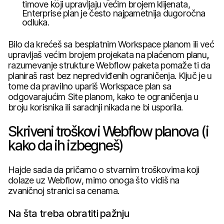
timove koji upravljaju većim brojem klijenata,
Enterprise plan je često najpametnija dugoročna
odluka.
Bilo da krećeš sa besplatnim Workspace planom ili već
upravljaš većim brojem projekata na plaćenom planu
,
razumevanje strukture Webflow paketa pomaže ti da
planiraš rast bez nepredviđenih ograničenja. Ključ je u
tome da pravilno upariš Workspace plan sa
odgovarajućim Site planom, kako te ograničenja u
broju korisnika ili saradnji nikada ne bi usporila.
Skriveni troškovi Webflow planova (i
kako da ih izbegneš)
Hajde sada da pričamo o stvarnim troškovima koji
dolaze uz Webflow, mimo onoga što vidiš na
zvaničnoj stranici sa cenama.
Na šta treba obratiti pažnju