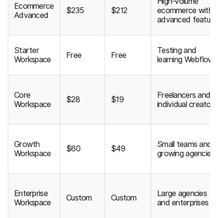
High-volume
Ecommerce
$235
$212
ecommerce with
Advanced
advanced feature
Starter
Testing and
Free
Free
Workspace
learning Webflow
Core
Freelancers and
$28
$19
Workspace
individual creators
Growth
Small teams and
$60
$49
Workspace
growing agencies
Enterprise
Large agencies
Custom
Custom
Workspace
and enterprises