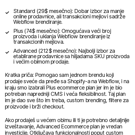
Standard (29$ mesečno): Dobar izbor za manje
online prodavnice, ali transakcioni mejlovi sadrže
Webflow brendiranje.
Plus (74$ mesečno): Omogućava veći broj
proizvoda i uklanja Webflow brendiranje iz
transakcionih mejlova.
Advanced (212$ mesečno): Najbolji izbor za
etablirane prodavnice sa hiljadama SKU proizvoda
i većim obimom prodaje.
Kratka priča: Pomogao sam jednom brendu koji
prodaje sveće da pređe sa Shopify-a na Webflow, i na
kraju smo izabrali Plus ecommerce plan jer im je bio
potreban napredniji CMS i veća fleksibilnost. Taj plan
im je dao sve što im treba, custom brending, filtere za
proizvode i brži checkout.
Ako prodaješ u većem obimu ili ti je potrebno detaljnije
izveštavanje, Advanced Ecommerce plan je vredan
investicije. Otključava funkcionalnosti poput custom