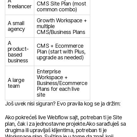
A
CMS Site Plan (most
freelancer
common combo)
Growth Workspace +
A small
multiple
agency
CMS/Business Plans
A
CMS + Ecommerce
product-
Plan (start with Plus,
based
upgrade as needed)
business
Enterprise
Workspace +
A large
Business/Ecommerce
team
Plans for each live
site
Još uvek nisi siguran? Evo pravila kog se ja držim:
Ako pokrećeš live Webflow sajt, potreban ti je Site
plan, čak i za jednostavne projekte.Ako sarađuješ sa
drugima ili upravljaš klijentima, potreban ti je
Workspace plan. Suština je u tome da znaš koji