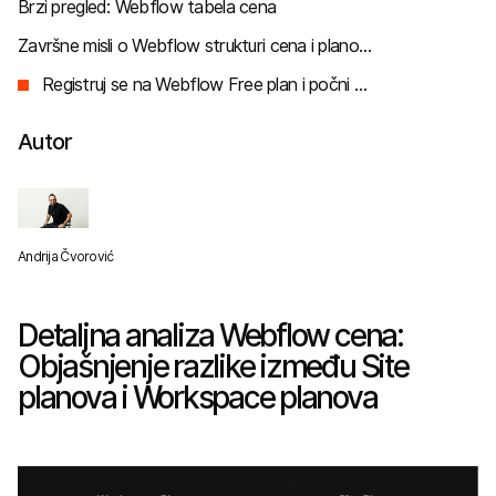
Brzi pregled: Webflow tabela cena
Završne misli o Webflow strukturi cena i planovima
Registruj se na Webflow Free plan i počni da gradiš već danas
Autor
Andrija Čvorović
Detaljna analiza Webflow cena:
Objašnjenje razlike između Site
planova i Workspace planova