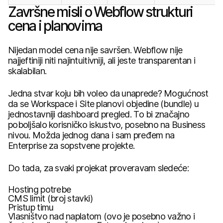
Završne misli o Webflow strukturi
cena i planovima
Nijedan model cena nije savršen. Webflow nije
najjeftiniji niti najintuitivniji, ali jeste transparentan i
skalabilan.
Jedna stvar koju bih voleo da unaprede? Mogućnost
da se Workspace i Site planovi objedine (bundle) u
jednostavniji dashboard pregled. To bi značajno
poboljšalo korisničko iskustvo, posebno na Business
nivou. Možda jednog dana i sam pređem na
Enterprise za sopstvene projekte.
Do tada, za svaki projekat proveravam sledeće:
Hosting potrebe
CMS limit (broj stavki)
Pristup timu
Vlasništvo nad naplatom (ovo je posebno važno i