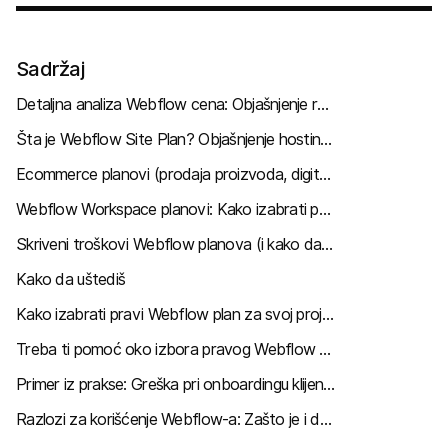
Sadržaj
Detaljna analiza Webflow cena: Objašnjenje razlike između Site planova i Workspace planova
Šta je Webflow Site Plan? Objašnjenje hostinga, ecommerce funkcija i CMS-a
Ecommerce planovi (prodaja proizvoda, digitalnih dobara i usluga)
Webflow Workspace planovi: Kako izabrati pravi Workspace za sebe
Skriveni troškovi Webflow planova (i kako da ih izbegneš)
Kako da uštediš
Kako izabrati pravi Webflow plan za svoj projekat
Treba ti pomoć oko izbora pravog Webflow plana?
Primer iz prakse: Greška pri onboardingu klijenta
Razlozi za korišćenje Webflow-a: Zašto je i dalje moj prvi izbor