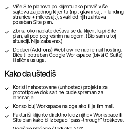
Više Site planova po klijentu ako praviš više
sajtova za jednog klijenta (npr. glavni sajt + landing
stranice + mikrosajt), svaki od njih zahteva
poseban Site plan.
Zbrka oko naplate
dešava se da klijent kupi Site
plan, ali pod pogrešnim nalogom. (Bio sam u toj
situaciji. Nije zabavno.)
Dodaci (Add-ons)
Webflow ne nudi email hosting.
Biće ti potreban Google Workspace (bivši G Suite)
ili slična usluga.
Kako da uštediš
Koristi nehostovane (unhosted) projekte za
prototipove dok sajt ne bude spreman za
lansiranje.
Konsoliduj Workspace naloge ako ti je tim mali.
Fakturiši klijente direktno kroz njihov Workspace ili
Site plan kako bi izbegao “pass-through” troškove.
Godišnje plaćanje štedi oko 20%.