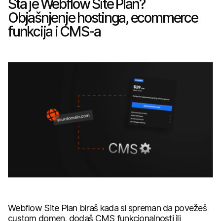
Šta je Webflow Site Plan?
Objašnjenje hostinga, ecommerce
funkcija i CMS-a
Webflow Site Plan biraš kada si spreman da povežeš
custom domen, dodaš CMS funkcionalnosti ili