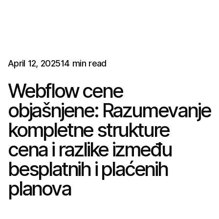
A
p
r
i
l
1
2
,
2
0
2
5
1
4
m
i
n
r
e
a
d
Webflow cene
objašnjene: Razumevanje
kompletne strukture
cena i razlike između
besplatnih i plaćenih
planova