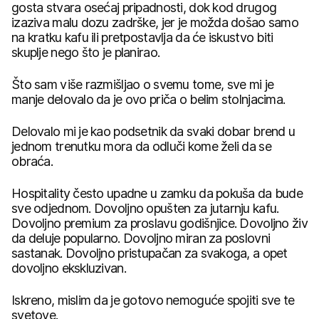
gosta stvara osećaj pripadnosti, dok kod drugog
izaziva malu dozu zadrške, jer je možda došao samo
na kratku kafu ili pretpostavlja da će iskustvo biti
skuplje nego što je planirao.
Što sam više razmišljao o svemu tome, sve mi je
manje delovalo da je ovo priča o belim stolnjacima.
Delovalo mi je kao podsetnik da svaki dobar brend u
jednom trenutku mora da odluči kome želi da se
obraća.
Hospitality često upadne u zamku da pokuša da bude
sve odjednom. Dovoljno opušten za jutarnju kafu.
Dovoljno premium za proslavu godišnjice. Dovoljno živ
da deluje popularno. Dovoljno miran za poslovni
sastanak. Dovoljno pristupačan za svakoga, a opet
dovoljno ekskluzivan.
Iskreno, mislim da je gotovo nemoguće spojiti sve te
svetove.