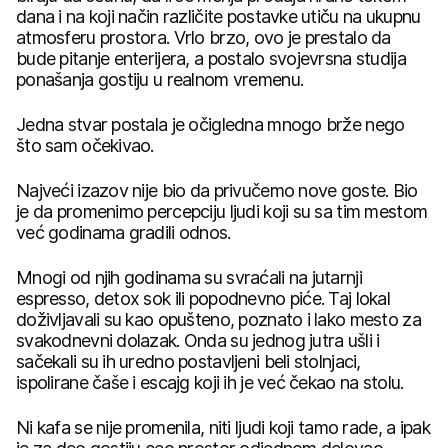
dana i na koji način različite postavke utiču na ukupnu
atmosferu prostora. Vrlo brzo, ovo je prestalo da
bude pitanje enterijera, a postalo svojevrsna studija
ponašanja gostiju u realnom vremenu.
Jedna stvar postala je očigledna mnogo brže nego
što sam očekivao.
Najveći izazov nije bio da privučemo nove goste. Bio
je da promenimo percepciju ljudi koji su sa tim mestom
već godinama gradili odnos.
Mnogi od njih godinama su svraćali na jutarnji
espresso, detox sok ili popodnevno piće. Taj lokal
doživljavali su kao opušteno, poznato i lako mesto za
svakodnevni dolazak. Onda su jednog jutra ušli i
sačekali su ih uredno postavljeni beli stolnjaci,
ispolirane čaše i escajg koji ih je već čekao na stolu.
Ni kafa se nije promenila, niti ljudi koji tamo rade, a ipak