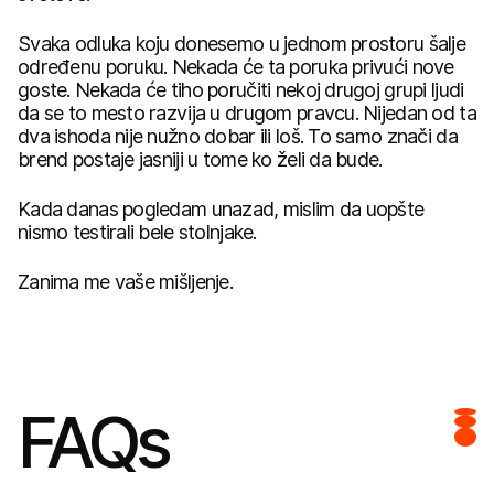
Svaka odluka koju donesemo u jednom prostoru šalje
određenu poruku. Nekada će ta poruka privući nove
goste. Nekada će tiho poručiti nekoj drugoj grupi ljudi
da se to mesto razvija u drugom pravcu. Nijedan od ta
dva ishoda nije nužno dobar ili loš. To samo znači da
brend postaje jasniji u tome ko želi da bude.
Kada danas pogledam unazad, mislim da uopšte
nismo testirali bele stolnjake.
Zanima me vaše mišljenje.
FAQs