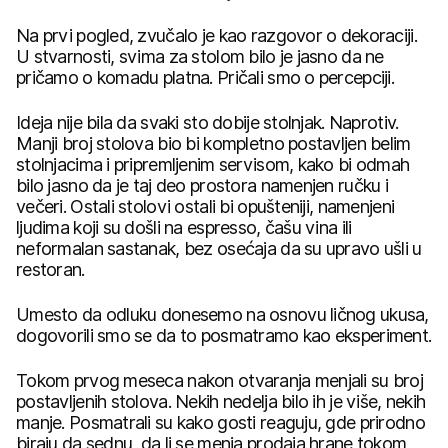
Na prvi pogled, zvučalo je kao razgovor o dekoraciji.
U stvarnosti, svima za stolom bilo je jasno da ne
pričamo o komadu platna. Pričali smo o percepciji.
Ideja nije bila da svaki sto dobije stolnjak. Naprotiv.
Manji broj stolova bio bi kompletno postavljen belim
stolnjacima i pripremljenim servisom, kako bi odmah
bilo jasno da je taj deo prostora namenjen ručku i
večeri. Ostali stolovi ostali bi opušteniji, namenjeni
ljudima koji su došli na espresso, čašu vina ili
neformalan sastanak, bez osećaja da su upravo ušli u
restoran.
Umesto da odluku donesemo na osnovu ličnog ukusa,
dogovorili smo se da to posmatramo kao eksperiment.
Tokom prvog meseca nakon otvaranja menjali su broj
postavljenih stolova. Nekih nedelja bilo ih je više, nekih
manje. Posmatrali su kako gosti reaguju, gde prirodno
biraju da sednu, da li se menja prodaja hrane tokom