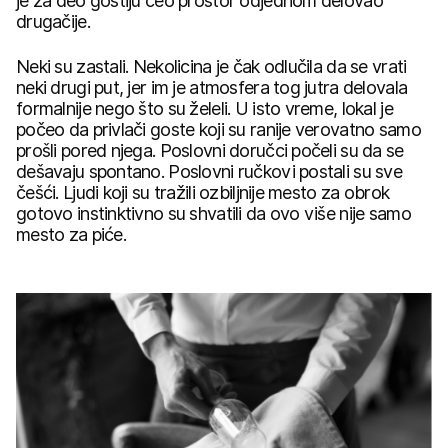
je za deo gostiju ceo prostor odjednom delovao
drugačije.
Neki su zastali. Nekolicina je čak odlučila da se vrati
neki drugi put, jer im je atmosfera tog jutra delovala
formalnije nego što su želeli. U isto vreme, lokal je
počeo da privlači goste koji su ranije verovatno samo
prošli pored njega. Poslovni doručci počeli su da se
dešavaju spontano. Poslovni ručkovi postali su sve
češći. Ljudi koji su tražili ozbiljnije mesto za obrok
gotovo instinktivno su shvatili da ovo više nije samo
mesto za piće.