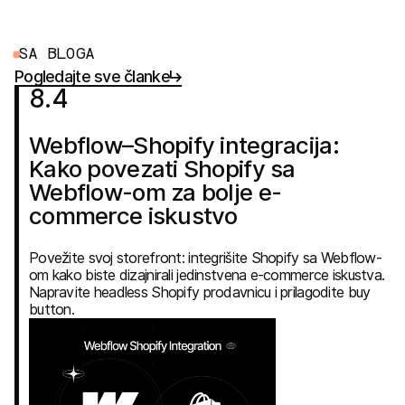
S
A
B
L
O
G
A
Pogledajte sve članke
8
.
4
Webflow–Shopify integracija:
Kako povezati Shopify sa
Webflow-om za bolje e-
commerce iskustvo
Povežite svoj storefront: integrišite Shopify sa Webflow-
om kako biste dizajnirali jedinstvena e-commerce iskustva.
Napravite headless Shopify prodavnicu i prilagodite buy
button.