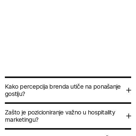
Šta je hospitality brending?
Hospitality brending predstavlja proces
oblikovanja načina na koji gosti doživljavaju
jedno mesto mnogo pre nego što probaju
hranu, piće ili dožive uslugu. Svaki detalj, od
vizuelnog identiteta i enterijera do menija,
muzike i celokupnog iskustva gosta, učestvuje u
stvaranju te percepcije.
Kako percepcija brenda utiče na ponašanje
gostiju?
Zašto je pozicioniranje važno u hospitality
marketingu?