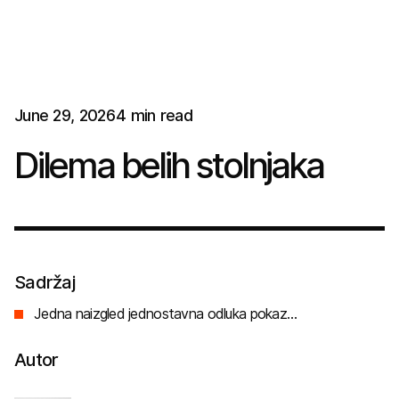
J
u
n
e
2
9
,
2
0
2
6
4
m
i
n
r
e
a
d
Dilema belih stolnjaka
Sadržaj
Jedna naizgled jednostavna odluka pokazala mi je koliko mali detalji oblikuju očekivanja, utiču na ponašanje gostiju i, gotovo neprimetno, odlučuju ko će proći kroz vrata.
Autor