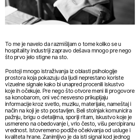
To me je navelo da razmišljam o tome koliko se u
hospitality industriji zapravo dešava mnogo pre nego
što prvo jelo stigne na sto.
Postoji mnogo istraživanja iz oblasti psihologije
prostora koja pokazuju da ljudi neprestano koriste
vizuelne signale kako bi unapred procenili iskustvo
koje ih očekuje. Pre nego što otvore meni ili progovore
sa konobarom, oni već nesvesno prikupljaju
informacije kroz svetlo, muziku, materijale, nameštaj i
način na koji je sto postavljen. Beli stolnjak komunicira
pažnju, brigu o detaljima, sporiji ritam, iskustvo koje je
usmereno na obedovanje i, vrlo često, višu percipiranu
vrednost. Istovremeno podiže očekivanja od usluge i
kvaliteta hrane. Zanimljivo je da isti signal kod jednog