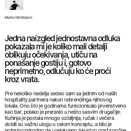
Marko Dimitrijević
Jedna naizgled jednostavna odluka
pokazala mi je koliko mali detalji
oblikuju očekivanja, utiču na
ponašanje gostiju i, gotovo
neprimetno, odlučuju ko će proći
kroz vrata.
Pre nekoliko nedelja sedeo sam sa jednim od naših
hospitality partnera nakon rebrendinga njihovog
lokala. Ono što je godinama funkcionisalo prvenstveno
kao bar, polako je preraslo u nešto sasvim drugačije.
Kuhinja je postala mnogo ozbiljnija, ručak i večera
dobili su važnu ulogu u celom konceptu, a bilo je
potpuno prirodno da i celokupno iskustvo gosta počne